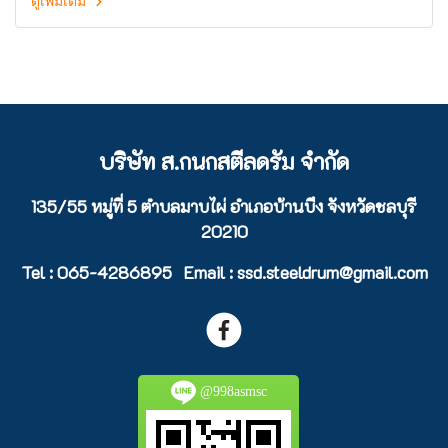
ดูเพิ่มเติม
บริษัท ส.กนกสตีลดรัม จำกัด
135/55 หมู่ที่ 5 ตำบลมาบไผ่ อำเภอบ้านบึง จังหวัดชลบุรี
20210
Tel : 065-4286895 Email : ssd.steeldrum@gmail.com
@998asmsc